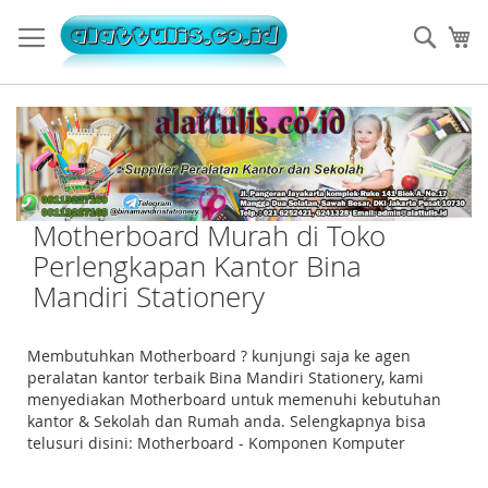
Skip
to
Sear
My
Content
Motherboard Murah di Toko
Perlengkapan Kantor Bina
Mandiri Stationery
Membutuhkan Motherboard ? kunjungi saja ke agen
peralatan kantor terbaik Bina Mandiri Stationery, kami
menyediakan Motherboard untuk memenuhi kebutuhan
kantor & Sekolah dan Rumah anda. Selengkapnya bisa
telusuri disini: Motherboard - Komponen Komputer