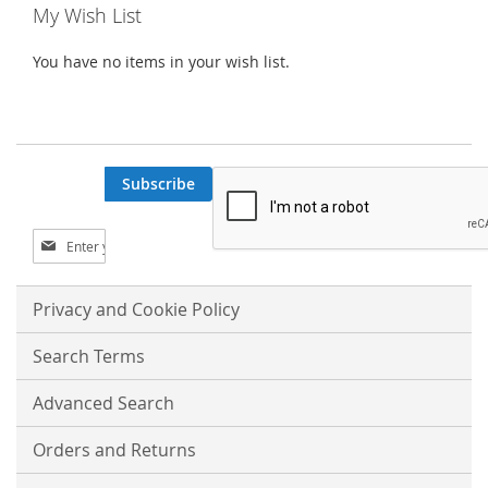
My Wish List
You have no items in your wish list.
Subscribe
S
i
g
n
Privacy and Cookie Policy
U
p
Search Terms
f
o
Advanced Search
r
O
Orders and Returns
u
r