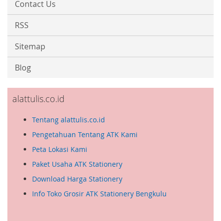
Contact Us
N
e
RSS
w
s
l
Sitemap
e
t
Blog
t
e
r
alattulis.co.id
:
Tentang alattulis.co.id
Pengetahuan Tentang ATK Kami
Peta Lokasi Kami
Paket Usaha ATK Stationery
Download Harga Stationery
Info Toko Grosir ATK Stationery Bengkulu