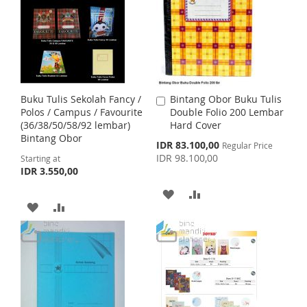
T
T
T
T
O
O
O
O
W
C
W
C
I
O
I
O
Buku Tulis Sekolah Fancy /
Bintang Obor Buku Tulis
A
S
M
S
M
Polos / Campus / Favourite
Double Folio 200 Lembar
d
(36/38/50/58/92 lembar)
Hard Cover
d
H
P
H
P
Bintang Obor
t
S
IDR 83.100,00
Regular Price
o
p
IDR 98.100,00
Starting at
L
A
L
A
C
e
IDR 3.550,00
c
a
I
R
I
R
i
r
A
A
a
t
A
A
S
E
S
E
l
D
D
P
D
D
T
T
r
D
D
i
D
D
c
e
T
T
T
T
O
O
O
O