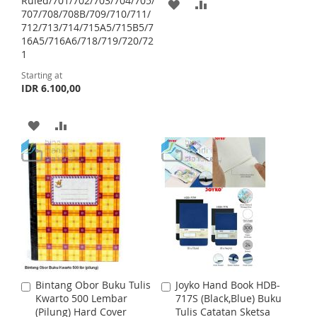
Ruled/701/702/703/704/705/
r
A
A
S
E
a
707/708/708B/709/710/711/
t
S
E
l
712/713/714/715A5/715B5/7
D
D
T
P
16A5/716A6/718/719/720/72
T
r
D
D
1
i
c
Starting at
e
T
T
IDR 6.100,00
O
O
A
A
W
C
D
D
I
O
D
D
S
M
T
T
H
P
O
O
L
A
W
C
I
R
I
O
S
E
Bintang Obor Buku Tulis
Joyko Hand Book HDB-
A
A
S
M
Kwarto 500 Lembar
717S (Black,Blue) Buku
d
d
T
(Pilung) Hard Cover
Tulis Catatan Sketsa
d
d