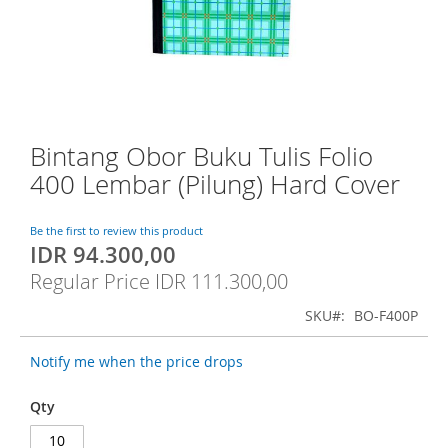
o
f
t
h
e
i
m
a
Bintang Obor Buku Tulis Folio
S
g
k
400 Lembar (Pilung) Hard Cover
e
i
s
p
g
t
Be the first to review this product
a
IDR 94.300,00
o
S
l
t
p
Regular Price
IDR 111.300,00
l
h
e
e
e
c
SKU
BO-F400P
r
b
i
y
e
a
Notify me when the price drops
g
l
i
P
Qty
n
r
n
i