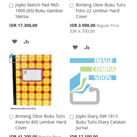
S
M
Joyko Sketch Pad PAD-
Bintang Obor Buku Tulis
A
A
S
M
1000 (A5) Buku Gambar
Folio 22 Lembar Hard
d
d
H
P
Sketsa
Cover
d
d
H
P
t
t
S
IDR 17.300,00
IDR 3.900,00
L
A
Regular Price
o
o
p
IDR 4.700,00
L
A
C
C
e
I
R
c
a
a
A
A
I
R
i
r
r
A
A
S
E
a
t
D
D
t
S
E
l
D
D
T
P
D
D
T
r
D
D
i
T
T
c
e
T
T
O
O
O
O
W
C
W
C
I
O
I
O
S
M
Bintang Obor Buku Tulis
Joyko Diary DW-1813
A
A
S
M
Kwarto 400 Lembar Hard
Buku Tulis Diary Catatan
d
d
H
P
Cover
Jurnal
d
d
H
P
t
t
S
IDR 41.200,00
IDR 12.100,00
Regular Price