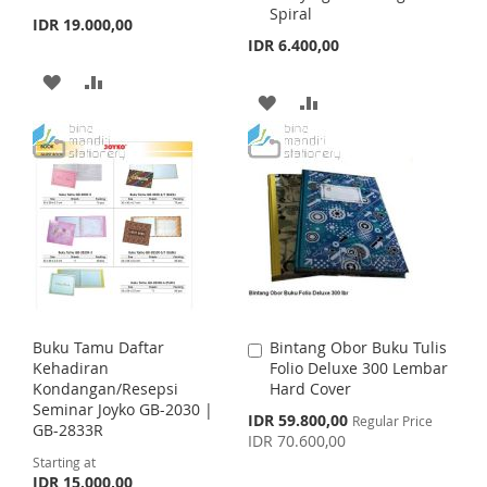
H
P
Spiral
t
t
IDR 19.000,00
L
A
o
o
IDR 6.400,00
L
A
C
C
I
R
a
a
A
A
I
R
r
r
A
A
S
E
t
D
D
t
S
E
D
D
T
D
D
T
D
D
T
T
T
T
O
O
O
O
W
C
W
C
I
O
I
O
S
M
Buku Tamu Daftar
Bintang Obor Buku Tulis
A
S
M
Kehadiran
Folio Deluxe 300 Lembar
d
H
P
Kondangan/Resepsi
Hard Cover
d
H
P
Seminar Joyko GB-2030 |
t
S
IDR 59.800,00
L
A
Regular Price
GB-2833R
o
p
IDR 70.600,00
L
A
C
e
I
R
Starting at
c
a
I
R
IDR 15.000,00
i