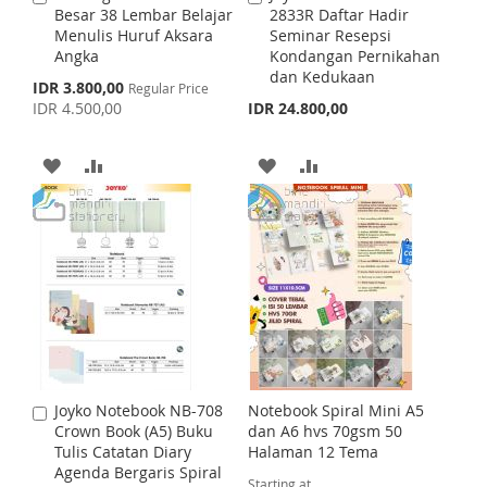
Besar 38 Lembar Belajar
2833R Daftar Hadir
d
d
Menulis Huruf Aksara
Seminar Resepsi
d
d
Angka
Kondangan Pernikahan
t
t
dan Kedukaan
o
o
S
IDR 3.800,00
Regular Price
C
C
p
IDR 4.500,00
IDR 24.800,00
a
a
e
c
r
r
i
t
t
A
A
A
A
a
l
D
D
D
D
P
r
D
D
D
D
i
c
e
T
T
T
T
O
O
O
O
W
C
W
C
I
O
I
O
Joyko Notebook NB-708
Notebook Spiral Mini A5
A
S
M
S
M
Crown Book (A5) Buku
dan A6 hvs 70gsm 50
d
Tulis Catatan Diary
Halaman 12 Tema
d
H
P
H
P
Agenda Bergaris Spiral
t
Starting at