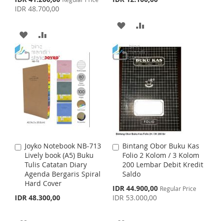
L
A
o
o
p
IDR 48.700,00
L
A
C
C
e
I
R
c
a
a
A
A
I
R
i
r
r
A
A
S
E
a
t
t
D
D
S
E
l
D
D
T
P
D
D
T
r
D
D
i
T
T
c
e
T
T
O
O
O
O
W
C
W
C
I
O
I
O
S
M
Joyko Notebook NB-713
Bintang Obor Buku Kas
A
A
S
M
Lively book (A5) Buku
Folio 2 Kolom / 3 Kolom
d
d
H
P
Tulis Catatan Diary
200 Lembar Debit Kredit
d
d
H
P
Agenda Bergaris Spiral
Saldo
t
t
L
A
Hard Cover
o
o
S
IDR 44.900,00
L
A
Regular Price
C
C
p
I
R
IDR 48.300,00
IDR 53.000,00
a
a
e
I
R
c
r
r
S
E
i