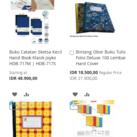
D
D
D
D
T
T
T
T
O
O
O
O
W
C
W
C
I
O
I
O
Buku Catatan Sketsa Kecil
Bintang Obor Buku Tulis
A
S
M
S
M
Hand Book Klasik Joyko
Folio Deluxe 100 Lembar
d
HDB-717M | HDB-717S
Hard Cover
d
H
P
H
P
t
S
IDR 18.500,00
Starting at
Regular Price
o
p
IDR 48.900,00
IDR 21.900,00
L
A
L
A
C
e
c
a
I
R
I
R
i
r
A
A
A
A
a
t
S
E
S
E
l
D
D
D
D
P
T
T
r
D
D
D
D
i
c
T
T
e
T
T
O
O
O
O