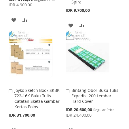
H
P
Spiral
t
t
p
IDR 4.900,00
L
A
o
o
e
IDR 9.700,00
L
A
c
C
C
I
R
i
a
a
A
A
I
R
a
r
r
A
A
S
E
l
t
D
D
t
S
E
P
D
D
T
r
D
D
i
T
c
D
D
e
T
T
T
T
O
O
O
O
W
C
W
C
I
O
I
O
S
M
Joyko Sketch Book SKBK-
Bintang Obor Buku Tulis
A
A
S
M
722-16K Buku Tulis
Expedisi 200 Lembar
d
d
H
P
Catatan Sketsa Gambar
Hard Cover
d
d
H
P
Kertas Polos
t
t
S
IDR 20.600,00
L
A
Regular Price
o
o
p
IDR 31.700,00
IDR 24.400,00
L
A
C
C
e
I
R
c
a
a
I
R
i
r
r