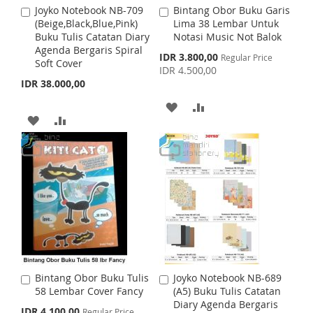
Joyko Notebook NB-709
Bintang Obor Buku Garis
A
A
H
P
S
M
(Beige,Black,Blue,Pink)
Lima 38 Lembar Untuk
d
d
Buku Tulis Catatan Diary
Notasi Music Not Balok
d
d
L
A
H
P
Agenda Bergaris Spiral
t
t
S
IDR 3.800,00
Regular Price
Soft Cover
o
o
p
I
R
IDR 4.500,00
L
A
C
C
e
IDR 38.000,00
c
a
a
S
E
I
R
i
r
r
A
A
a
t
t
T
A
A
S
E
l
D
D
P
D
D
T
r
D
D
i
D
D
c
e
T
T
T
T
O
O
O
O
W
C
W
C
I
O
I
O
S
M
Bintang Obor Buku Tulis
Joyko Notebook NB-689
A
A
S
M
58 Lembar Cover Fancy
(A5) Buku Tulis Catatan
d
d
H
P
Diary Agenda Bergaris
d
d
S
IDR 4.100,00
Regular Price