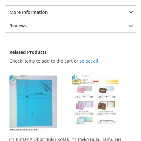
More Information
Reviews
Related Products
Check items to add to the cart or
select all
Bintang Obor Buku Kotak
Joyko Buku Tamu GB-
A
A