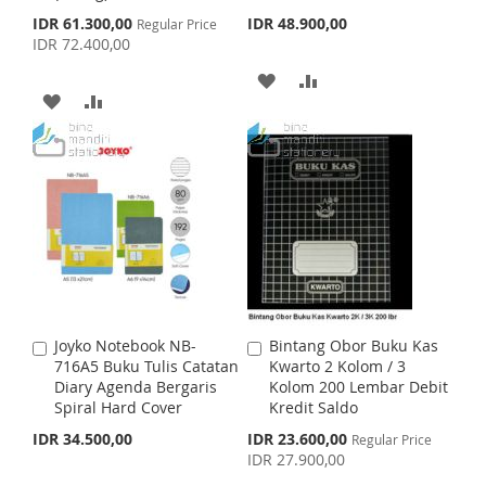
H
P
t
t
S
IDR 61.300,00
IDR 48.900,00
Regular Price
o
o
p
IDR 72.400,00
L
A
C
C
e
c
a
a
A
A
I
R
i
r
r
A
A
a
t
t
D
D
S
E
l
D
D
P
D
D
T
r
D
D
i
T
T
c
e
T
T
O
O
O
O
W
C
W
C
I
O
I
O
S
M
Joyko Notebook NB-
Bintang Obor Buku Kas
A
A
S
M
716A5 Buku Tulis Catatan
Kwarto 2 Kolom / 3
d
d
H
P
Diary Agenda Bergaris
Kolom 200 Lembar Debit
d
d
H
P
Spiral Hard Cover
Kredit Saldo
t
t
L
A
o
o
S
IDR 34.500,00
IDR 23.600,00
L
A
Regular Price
C
C
p
I
R
IDR 27.900,00
a
a
e
I
R