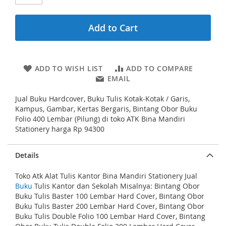
i
c
n
e
g
Add to Cart
o
f
t
h
ADD TO WISH LIST
ADD TO COMPARE
e
EMAIL
i
m
Jual Buku Hardcover, Buku Tulis Kotak-Kotak / Garis,
a
Kampus, Gambar, Kertas Bergaris, Bintang Obor Buku
g
Folio 400 Lembar (Pilung) di toko ATK Bina Mandiri
e
Stationery harga Rp 94300
s
g
a
Details
l
l
Toko Atk Alat Tulis Kantor Bina Mandiri Stationery Jual
e
Buku
Tulis Kantor dan Sekolah Misalnya: Bintang Obor
r
Buku Tulis Baster 100 Lembar Hard Cover, Bintang Obor
y
Buku Tulis Baster 200 Lembar Hard Cover, Bintang Obor
Buku Tulis Double Folio 100 Lembar Hard Cover, Bintang