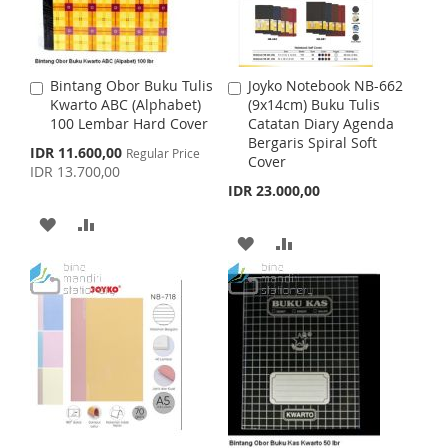
W
C
W
C
I
O
I
O
Bintang Obor Buku Tulis
Joyko Notebook NB-662
A
A
S
M
S
M
Kwarto ABC (Alphabet)
(9x14cm) Buku Tulis
d
d
100 Lembar Hard Cover
Catatan Diary Agenda
d
d
H
P
H
P
Bergaris Spiral Soft
t
t
S
IDR 11.600,00
Regular Price
Cover
o
o
p
IDR 13.700,00
L
A
L
A
C
C
e
IDR 23.000,00
c
a
a
I
R
I
R
i
r
r
A
A
a
t
t
A
A
S
E
S
E
l
D
D
P
D
D
T
T
r
D
D
i
c
D
D
e
T
T
T
T
O
O
O
O
W
C
W
C
I
O