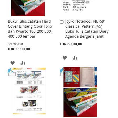
W
C
W
C
I
O
I
O
S
M
Buku Tulis/Catatan Hard
Joyko Notebook NB-691
A
S
M
Cover Bintang Obor Folio
Classical Pattern (A5)
d
H
P
dan Kwarto 100-200-300-
Buku Tulis Catatan Diary
d
H
P
400-500 lembar
Agenda Bergaris Jahit
t
L
A
o
IDR 6.100,00
Starting at
L
A
C
I
R
IDR 3.900,00
a
I
R
r
A
A
S
E
t
A
A
S
E
D
D
T
D
D
T
D
D
D
D
T
T
T
T
O
O
O
O
W
C
W
C
I
O
I
O