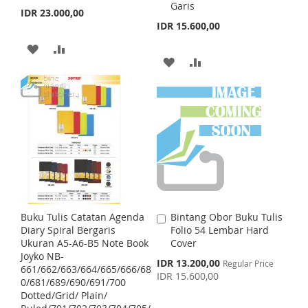
Garis
o
o
IDR 23.000,00
L
A
L
A
C
C
IDR 15.600,00
a
a
I
R
I
R
r
r
A
A
t
t
A
A
S
E
S
E
D
D
D
D
T
T
D
D
D
D
T
T
T
T
O
O
O
O
W
C
W
C
I
O
I
O
S
M
Buku Tulis Catatan Agenda
Bintang Obor Buku Tulis
A
S
M
Diary Spiral Bergaris
Folio 54 Lembar Hard
d
H
P
Ukuran A5-A6-B5 Note Book
Cover
d
H
P
Joyko NB-
t
S
IDR 13.200,00
L
A
Regular Price
661/662/663/664/665/666/68
o
p
IDR 15.600,00
L
A
0/681/689/690/691/700
C
e
I
R
Dotted/Grid/ Plain/
c
a
I
R
i