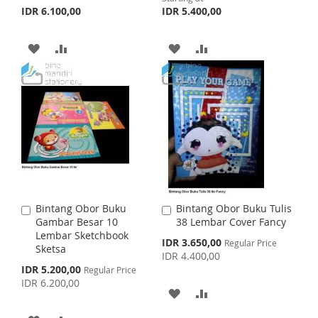
o
IDR 6.100,00
IDR 5.400,00
L
A
L
A
C
a
I
R
I
R
r
A
A
A
A
t
S
E
S
E
D
D
D
D
T
T
D
D
D
D
T
T
T
T
O
O
O
O
W
C
W
C
I
O
I
O
Bintang Obor Buku
Bintang Obor Buku Tulis
A
A
S
M
S
M
Gambar Besar 10
38 Lembar Cover Fancy
d
d
Lembar Sketchbook
d
d
S
IDR 3.650,00
Regular Price
H
P
H
P
Sketsa
t
t
p
IDR 4.400,00
o
o
e
S
IDR 5.200,00
L
A
Regular Price
L
A
c
C
C
p
IDR 6.200,00
i
a
a
e
A
A
I
R
I
R
a
c
r
r
l
i
t
t
D
D