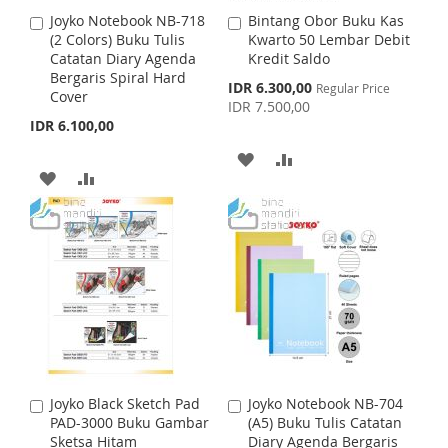
I
O
S
M
Joyko Notebook NB-718
Bintang Obor Buku Kas
A
A
S
M
(2 Colors) Buku Tulis
Kwarto 50 Lembar Debit
d
d
H
P
Catatan Diary Agenda
Kredit Saldo
d
d
H
P
Bergaris Spiral Hard
t
t
S
IDR 6.300,00
L
A
Regular Price
Cover
o
o
p
IDR 7.500,00
L
A
C
C
e
I
R
IDR 6.100,00
c
a
a
I
R
i
r
r
A
A
S
E
a
t
t
A
A
S
E
l
D
D
T
P
D
D
T
r
D
D
i
D
D
c
e
T
T
T
T
O
O
O
O
W
C
W
C
I
O
I
O
S
M
Joyko Black Sketch Pad
Joyko Notebook NB-704
A
A
S
M
PAD-3000 Buku Gambar
(A5) Buku Tulis Catatan
d
d
H
P
Sketsa Hitam
Diary Agenda Bergaris
d
d