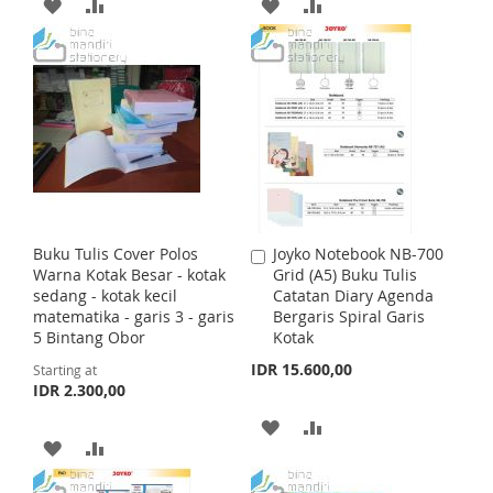
t
t
A
A
A
A
S
E
a
T
l
D
D
D
D
T
P
r
D
D
D
D
i
c
T
T
e
T
T
O
O
O
O
W
C
W
C
I
O
I
O
Buku Tulis Cover Polos
Joyko Notebook NB-700
A
S
M
S
M
Warna Kotak Besar - kotak
Grid (A5) Buku Tulis
d
sedang - kotak kecil
Catatan Diary Agenda
d
H
P
H
P
matematika - garis 3 - garis
Bergaris Spiral Garis
t
5 Bintang Obor
Kotak
o
L
A
L
A
C
IDR 15.600,00
Starting at
a
I
R
I
R
IDR 2.300,00
r
t
A
A
S
E
S
E
A
A
D
D
T
T
D
D