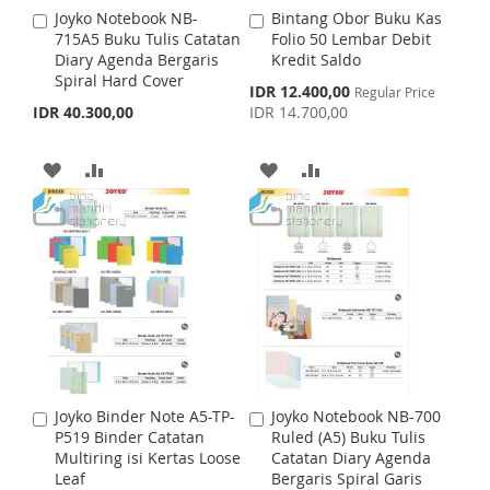
S
M
Joyko Notebook NB-
Bintang Obor Buku Kas
A
A
S
M
715A5 Buku Tulis Catatan
Folio 50 Lembar Debit
d
d
H
P
Diary Agenda Bergaris
Kredit Saldo
d
d
H
P
Spiral Hard Cover
t
t
S
IDR 12.400,00
L
A
Regular Price
o
o
p
IDR 40.300,00
IDR 14.700,00
L
A
C
C
e
I
R
c
a
a
I
R
i
r
r
A
A
A
A
S
E
a
t
t
S
E
l
D
D
D
D
T
P
T
r
D
D
D
D
i
c
T
T
e
T
T
O
O
O
O
W
C
W
C
I
O
I
O
Joyko Binder Note A5-TP-
Joyko Notebook NB-700
A
A
S
M
S
M
P519 Binder Catatan
Ruled (A5) Buku Tulis
d
d
Multiring isi Kertas Loose
Catatan Diary Agenda
d
d
H
P
H
P
Leaf
Bergaris Spiral Garis
t
t